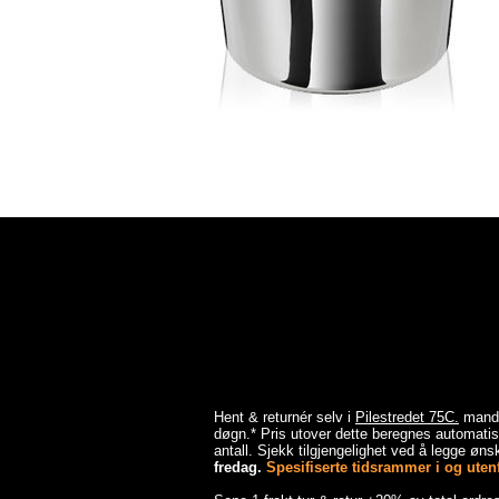
Hent & returnér selv i
Pilestredet 75C.
mandag
døgn.* Pris utover dette beregnes automatisk
antall. Sjekk tilgjengelighet ved å legge ønsk
fredag.
Spesifiserte tidsrammer i og utenfo