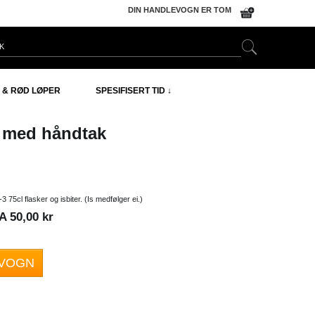
DIN HANDLEVOGN ER TOM
 & RØD LØPER
SPESIFISERT TID ↓
l med håndtak
 2-3 75cl flasker og isbiter. (Is medfølger ei.)
 50,00 kr
EVOGN