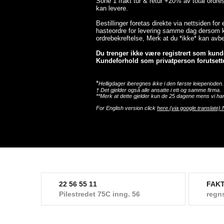
Sone 1 frakt tur & retur +20% av total ordr
kan levere.
Bestillinger foretas direkte via nettsiden for
hasteordre for levering samme dag dersom ka
ordrebekreftelse, Merk at du *ikke* kan avbes
Du trenger ikke være registrert som kunde 
Kundeforhold som privatperson forutsette
*
Helligdager iberegnes ikke i den første leieperioden.
† Det gjelder også alle ansatte i ett og samme firma.
**Merk at dette gjelder kun de 25 dagene mens vi har
For English version click
here (via google translate) 
22 56 55 11
FAK
Pilestredet 75C inng. 56
regn