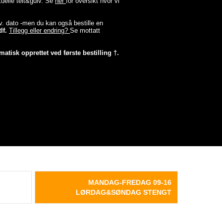
tuelle telt&gulv. Se
her
for oversikt hvor vi
lev. dato -men du kan også bestille en
lf.
Tillegg eller endring?
Se mottatt
matisk opprettet ved første bestilling †.
MANDAG-FREDAG 09-16
LØRDAG&SØNDAG STENGT