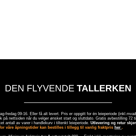
DEN FLYVENDE
TALLERKEN
-fredag 09-16. Eller få alt levert. Pris er oppgitt for én leieperiode (inkl.mv
 på nettsiden når du velger ønsket start og sluttdato. Gratis avbestilling 72 
et antall av varer i handlekurv i tiltenkt leieperiode.
Utlevering og retur skj
r våre åpningstider kan bestilles i tillegg til vanlig fraktpris
her
.