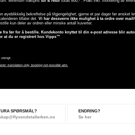
esum. Minimum fraktpris
tur & retur
totalt 800,- . Frakt inkl. montering av even
 en øyeblikkelig bekreftelse på tilgjengelighet; gjerne et par dager før ønsket 
lenderen tillater det.
Vi har dessverre ikke mulighet å ta ordre over mail/t
tille kun deler av ordren eller minske antall kuverter.
fra før for å bestille. Kundekonto knyttet til din e-post adresse blir auto
r at du er registrert hos Vipps™
 stengt.
Note: translation only, booking not possible atm.
TURA SPØRSMÅL?
ENDRING?
skap@flyvendetallerken.no
Se her