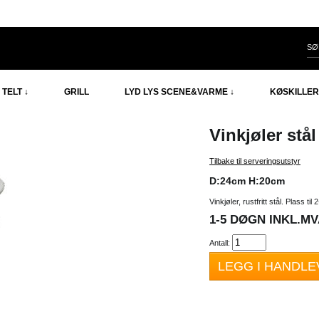
TELT ↓
GRILL
LYD LYS SCENE&VARME ↓
KØSKILLER
Vinkjøler stå
Tilbake til serveringsutstyr
D:24cm H:20cm
Vinkjøler, rustfritt stål. Plass til
1-5 DØGN INKL.MVA
Antall:
LEGG I HANDL