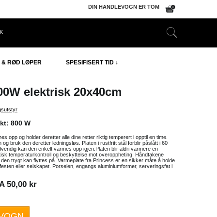
DIN HANDLEVOGN ER TOM
 & RØD LØPER
SPESIFISERT TID ↓
00W elektrisk 20x40cm
gsutstyr
kt: 800 W
 opp og holder deretter alle dine retter riktig temperert i opptil en time.
og bruk den deretter ledningsløs. Platen i rustfritt stål forblir påslått i 60
endig kan den enkelt varmes opp igjen.Platen blir aldri varmere en
sk temperaturkontroll og beskyttelse mot overoppheting. Håndtakene
t den trygt kan flyttes på. Varmeplate fra Princess er en sikker måte å holde
sten eller selskapet. Porselen, engangs aluminiumformer, serveringsfat i
 50,00 kr
EVOGN