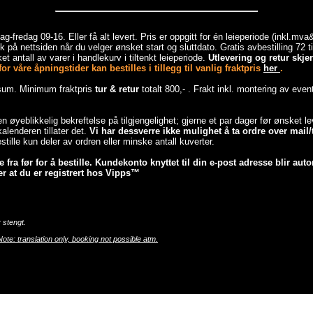
-fredag 09-16. Eller få alt levert. Pris er oppgitt for én leieperiode (inkl.mv
 på nettsiden når du velger ønsket start og sluttdato. Gratis avbestilling 72 
et antall av varer i handlekurv i tiltenkt leieperiode.
Utlevering og retur skj
r våre åpningstider kan bestilles i tillegg til vanlig fraktpris
her
.
esum. Minimum fraktpris
tur & retur
totalt 800,- . Frakt inkl. montering av even
 en øyeblikkelig bekreftelse på tilgjengelighet; gjerne et par dager før ønsket 
lenderen tillater det.
Vi har dessverre ikke mulighet å ta ordre over mail/t
tille kun deler av ordren eller minske antall kuverter.
fra før for å bestille. Kundekonto knyttet til din e-post adresse blir auto
r at du er registrert hos Vipps™
 stengt.
Note: translation only, booking not possible atm.