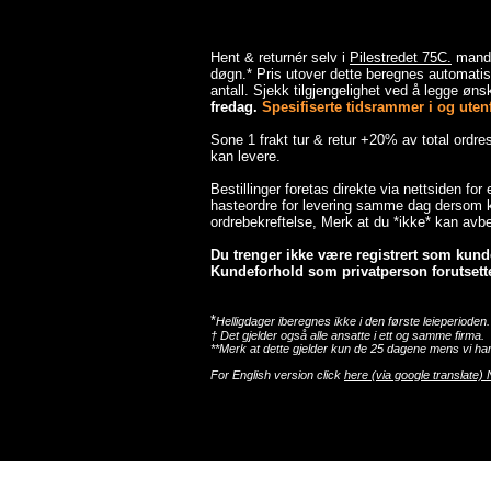
Hent & returnér selv i
Pilestredet 75C.
mandag
døgn.* Pris utover dette beregnes automatisk
antall. Sjekk tilgjengelighet ved å legge ønsk
fredag.
Spesifiserte tidsrammer i og utenfo
Sone 1 frakt tur & retur +20% av total ordr
kan levere.
Bestillinger foretas direkte via nettsiden for
hasteordre for levering samme dag dersom ka
ordrebekreftelse, Merk at du *ikke* kan avbes
Du trenger ikke være registrert som kunde 
Kundeforhold som privatperson forutsette
*
Helligdager iberegnes ikke i den første leieperioden.
† Det gjelder også alle ansatte i ett og samme firma.
**Merk at dette gjelder kun de 25 dagene mens vi har
For English version click
here (via google translate) 