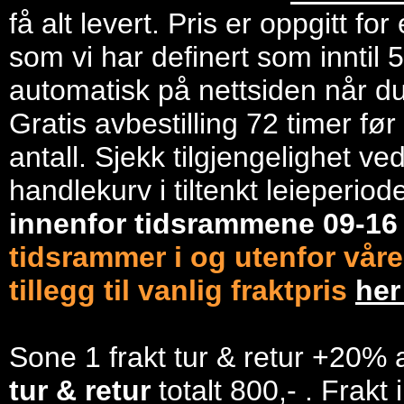
få alt levert. Pris er oppgitt f
som vi har definert som inntil 
automatisk på nettsiden når du 
Gratis avbestilling 72 timer fø
antall. Sjekk tilgjengelighet ve
handlekurv i tiltenkt leieperiod
innenfor tidsrammene 09-1
tidsrammer i og utenfor våre
tillegg til vanlig fraktpris
he
Sone 1 frakt tur & retur +20% 
tur & retur
totalt 800,- . Frakt