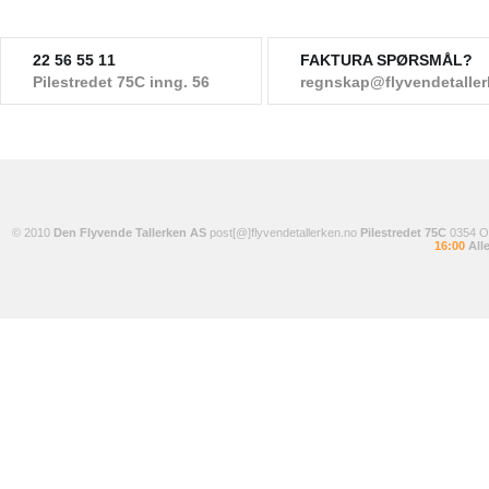
22 56 55 11
FAKTURA SPØRSMÅL?
Pilestredet 75C inng. 56
regnskap@flyvendetalle
© 2010
Den Flyvende Tallerken AS
post[@]flyvendetallerken.no
Pilestredet 75C
0354 
16:00
Alle