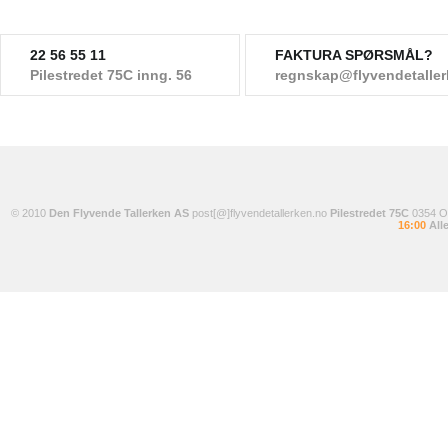
22 56 55 11
FAKTURA SPØRSMÅL?
Pilestredet 75C inng. 56
regnskap@flyvendetalle
© 2010
Den Flyvende Tallerken AS
post[@]flyvendetallerken.no
Pilestredet 75C
0354 
16:00
Alle