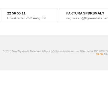
22 56 55 11
FAKTURA SPØRSMÅL?
Pilestredet 75C inng. 56
regnskap@flyvendetalle
© 2010
Den Flyvende Tallerken AS
post[@]flyvendetallerken.no
Pilestredet 75C
0354 
16:00
Alle