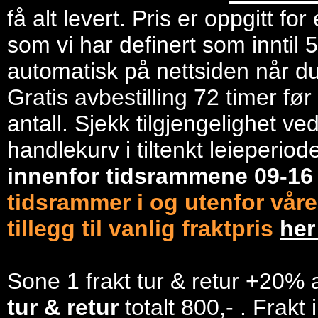
få alt levert. Pris er oppgitt f
som vi har definert som inntil 
automatisk på nettsiden når du 
Gratis avbestilling 72 timer fø
antall. Sjekk tilgjengelighet ve
handlekurv i tiltenkt leieperiod
innenfor tidsrammene 09-1
tidsrammer i og utenfor våre
tillegg til vanlig fraktpris
he
Sone 1 frakt tur & retur +20% 
tur & retur
totalt 800,- . Frakt