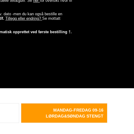
tuelle telt&gulv. Se
her
for oversikt hvor vi
lev. dato -men du kan også bestille en
lf.
Tillegg eller endring?
Se mottatt
matisk opprettet ved første bestilling †.
MANDAG-FREDAG 09-16
LØRDAG&SØNDAG STENGT