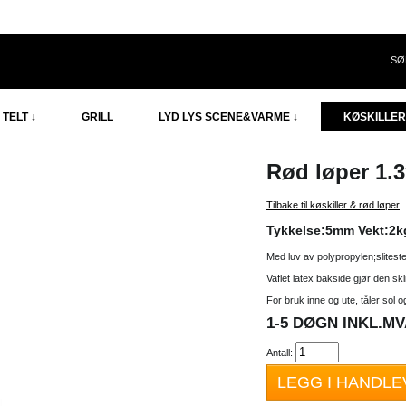
TELT ↓
GRILL
LYD LYS SCENE&VARME ↓
KØSKILLER
Rød løper 1.
Tilbake til køskiller & rød løper
Tykkelse:5mm Vekt:2kg 
Med luv av polypropylen;slitester
Vaflet latex bakside gjør den skl
For bruk inne og ute, tåler sol 
1-5 DØGN INKL.MVA
Antall:
LEGG I HANDL