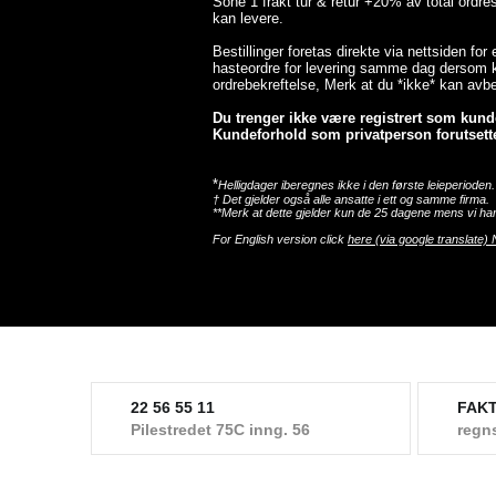
Sone 1 frakt tur & retur +20% av total ordr
kan levere.
Bestillinger foretas direkte via nettsiden for
hasteordre for levering samme dag dersom ka
ordrebekreftelse, Merk at du *ikke* kan avbes
Du trenger ikke være registrert som kunde 
Kundeforhold som privatperson forutsette
*
Helligdager iberegnes ikke i den første leieperioden.
† Det gjelder også alle ansatte i ett og samme firma.
**Merk at dette gjelder kun de 25 dagene mens vi har
For English version click
here (via google translate) 
22 56 55 11
FAK
Pilestredet 75C inng. 56
regn