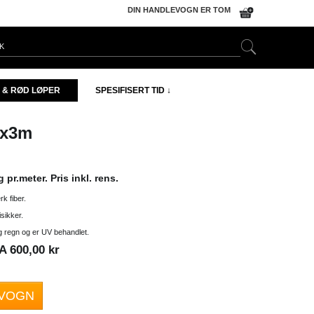
DIN HANDLEVOGN ER TOM
 & RØD LØPER
SPESIFISERT TID ↓
3x3m
pr.meter. Pris inkl. rens.
k fiber.
isikker.
og regn og er UV behandlet.
 600,00 kr
EVOGN