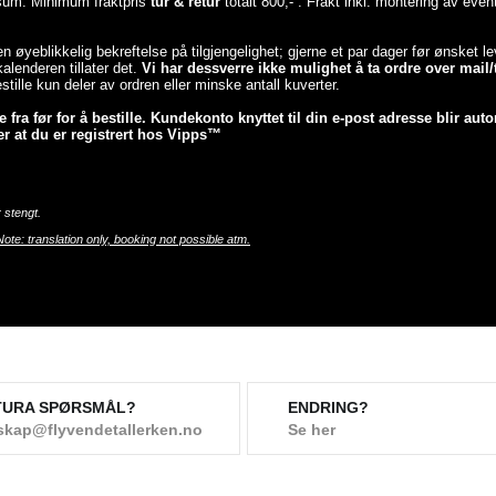
esum. Minimum fraktpris
tur & retur
totalt 800,- . Frakt inkl. montering av even
 en øyeblikkelig bekreftelse på tilgjengelighet; gjerne et par dager før ønsket 
lenderen tillater det.
Vi har dessverre ikke mulighet å ta ordre over mail/t
tille kun deler av ordren eller minske antall kuverter.
fra før for å bestille. Kundekonto knyttet til din e-post adresse blir auto
r at du er registrert hos Vipps™
 stengt.
Note: translation only, booking not possible atm.
TURA SPØRSMÅL?
ENDRING?
skap@flyvendetallerken.no
Se her