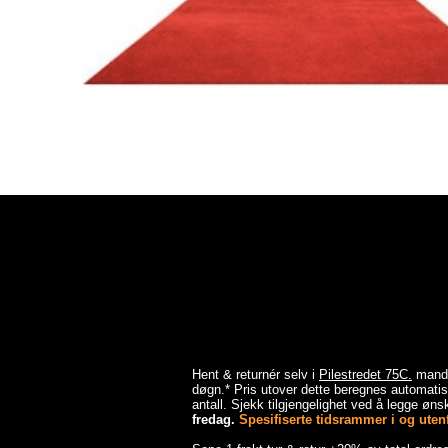
Hent & returnér selv i
Pilestredet 75C.
mandag
døgn.* Pris utover dette beregnes automatisk
antall. Sjekk tilgjengelighet ved å legge ønsk
fredag.
Spesifiserte tidsrammer i og utenfo