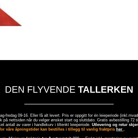
DEN FLYVENDE
TALLERKEN
-fredag 09-16. Eller få alt levert. Pris er oppgitt for én leieperiode (inkl.mv
 på nettsiden når du velger ønsket start og sluttdato. Gratis avbestilling 72 
et antall av varer i handlekurv i tiltenkt leieperiode.
Utlevering og retur skj
r våre åpningstider kan bestilles i tillegg til vanlig fraktpris
her
.