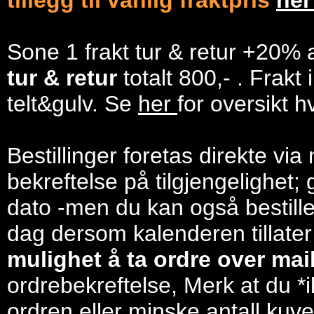
tillegg til vanlig fraktpris
he
Sone 1 frakt tur & retur +20% 
tur & retur
totalt 800,- . Frakt
telt&gulv. Se
her
for oversikt h
Bestillinger foretas direkte via
bekreftelse på tilgjengelighet; 
dato -men du kan også bestill
dag dersom kalenderen tillater
mulighet å ta ordre over mail/
ordrebekreftelse, Merk at du *i
ordren eller minske antall kuve