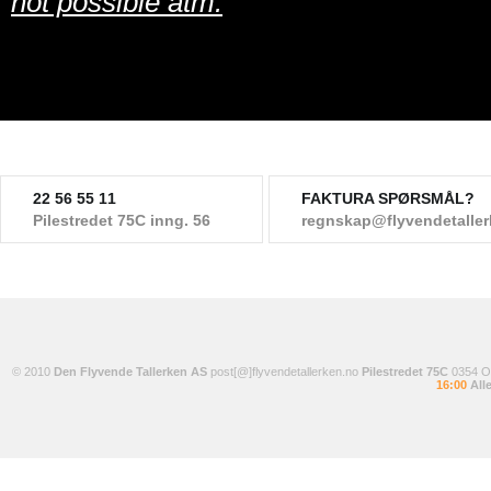
not possible atm.
22 56 55 11
FAKTURA SPØRSMÅL?
Pilestredet 75C inng. 56
regnskap@flyvendetalle
© 2010
Den Flyvende Tallerken AS
post[@]flyvendetallerken.no
Pilestredet 75C
0354 
16:00
Alle