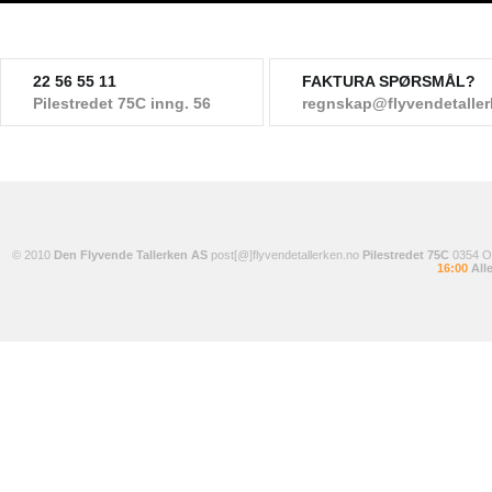
22 56 55 11
FAKTURA SPØRSMÅL?
Pilestredet 75C inng. 56
regnskap@flyvendetalle
© 2010
Den Flyvende Tallerken AS
post[@]flyvendetallerken.no
Pilestredet 75C
0354 
16:00
Alle