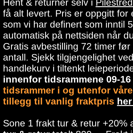
Hent & returnér selv i
Pilestre
få alt levert. Pris er oppgitt f
som vi har definert som inntil 
automatisk på nettsiden når du 
Gratis avbestilling 72 timer fø
antall. Sjekk tilgjengelighet ve
handlekurv i tiltenkt leieperiod
innenfor tidsrammene 09-1
tidsrammer i og utenfor våre
tillegg til vanlig fraktpris
he
Sone 1 frakt tur & retur +20% 