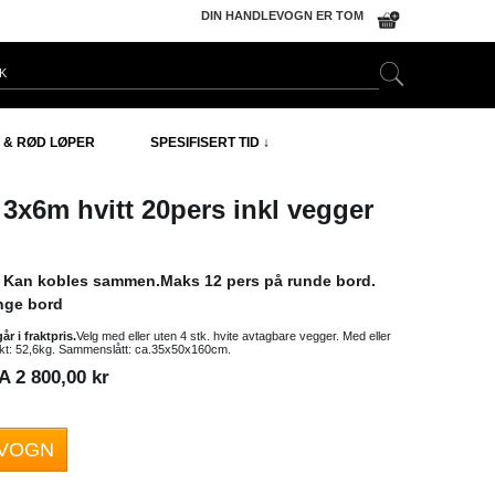
DIN HANDLEVOGN ER TOM
 & RØD LØPER
SPESIFISERT TID ↓
t 3x6m
hvitt
20pers inkl vegger
. Kan kobles sammen.Maks 12 pers på runde bord.
ange bord
 i fraktpris.
Velg med eller uten 4 stk. hvite avtagbare vegger. Med eller
kt: 52,6kg. Sammenslått: ca.35x50x160cm.
 2 800,00 kr
EVOGN