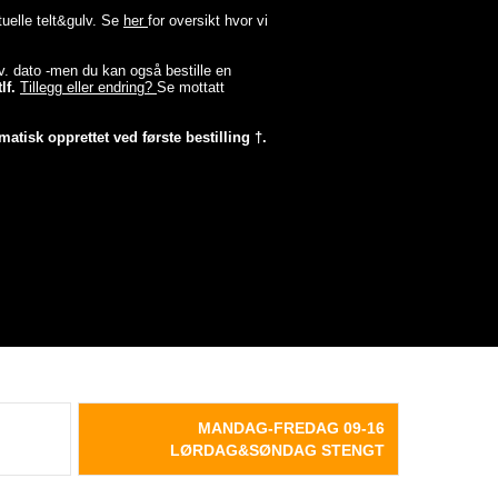
tuelle telt&gulv. Se
her
for oversikt hvor vi
lev. dato -men du kan også bestille en
lf.
Tillegg eller endring?
Se mottatt
matisk opprettet ved første bestilling †.
MANDAG-FREDAG 09-16
LØRDAG&SØNDAG STENGT