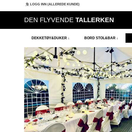
LOGG INN (ALLEREDE KUNDE)
DEN FLYVENDE
TALLERKEN
DEKKETØY&DUKER ↓
BORD STOL&BAR ↓