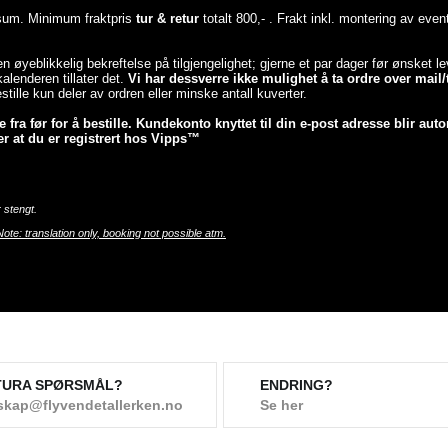
esum. Minimum fraktpris
tur & retur
totalt 800,- . Frakt inkl. montering av even
 en øyeblikkelig bekreftelse på tilgjengelighet; gjerne et par dager før ønsket 
lenderen tillater det.
Vi har dessverre ikke mulighet å ta ordre over mail/t
tille kun deler av ordren eller minske antall kuverter.
fra før for å bestille. Kundekonto knyttet til din e-post adresse blir auto
r at du er registrert hos Vipps™
 stengt.
Note: translation only, booking not possible atm.
TURA SPØRSMÅL?
ENDRING?
skap@flyvendetallerken.no
Se her