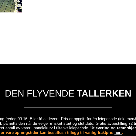
DEN FLYVENDE
TALLERKEN
-fredag 09-16. Eller få alt levert. Pris er oppgitt for én leieperiode (inkl.mv
 på nettsiden når du velger ønsket start og sluttdato. Gratis avbestilling 72 
et antall av varer i handlekurv i tiltenkt leieperiode.
Utlevering og retur skj
r våre åpningstider kan bestilles i tillegg til vanlig fraktpris
her
.