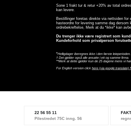
Sone 1 frakt tur & retur +20% av total ordr
kan levere.
Bestillinger foretas direkte via nettsiden for
hasteordre for levering samme dag dersom ka
ordrebekreftelse, Merk at du *ikke* kan avbes
Du trenger ikke være registrert som kunde 
Kundeforhold som privatperson forutsette
*
Helligdager iberegnes ikke i den første leieperioden.
† Det gjelder også alle ansatte i ett og samme firma.
**Merk at dette gjelder kun de 25 dagene mens vi har
For English version click
here (via google translate) 
22 56 55 11
FAK
Pilestredet 75C inng. 56
regn