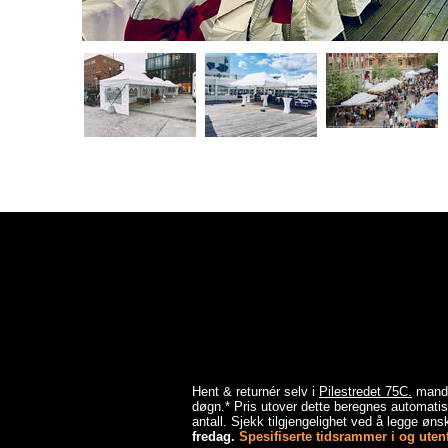
Hent & returnér selv i
Pilestredet 75C.
mandag
døgn.* Pris utover dette beregnes automatisk
antall. Sjekk tilgjengelighet ved å legge ønsk
fredag.
Spesifiserte tidsrammer i og utenfo