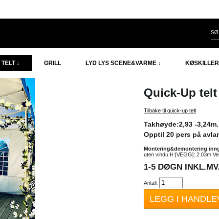
TELT ↓
GRILL
LYD LYS SCENE&VARME ↓
KØSKILLER
Quick-Up tel
Tilbake til quick-up telt
Takhøyde:2,93 -3,24m
Opptil 20 pers på avl
Montering&demontering inngår
uten vindu.H:[VEGG]: 2.03m Ve
1-5 DØGN INKL.MVA
Antall:
LEGG I HANDL