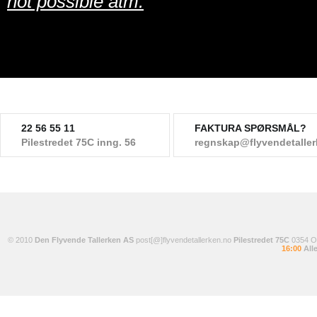
not possible atm.
22 56 55 11
FAKTURA SPØRSMÅL?
Pilestredet 75C inng. 56
regnskap@flyvendetalle
© 2010
Den Flyvende Tallerken AS
post[@]flyvendetallerken.no
Pilestredet 75C
0354 
16:00
Alle