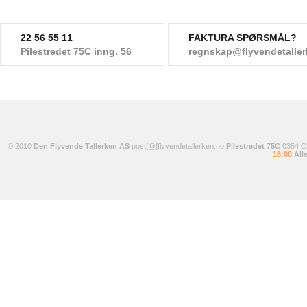
22 56 55 11
FAKTURA SPØRSMÅL?
Pilestredet 75C inng. 56
regnskap@flyvendetalle
© 2010
Den Flyvende Tallerken AS
post[@]flyvendetallerken.no
Pilestredet 75C
0354 
16:00
Alle