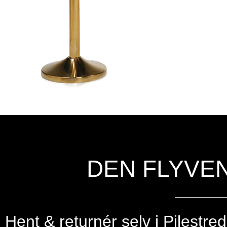
DEN FLYVE
Hent & returnér selv i
Pilestre