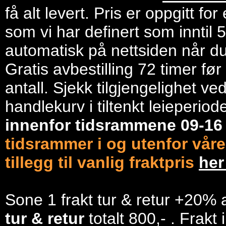
få alt levert. Pris er oppgitt f
som vi har definert som inntil 
automatisk på nettsiden når du 
Gratis avbestilling 72 timer fø
antall. Sjekk tilgjengelighet ve
handlekurv i tiltenkt leieperiod
innenfor tidsrammene 09-1
tidsrammer i og utenfor våre
tillegg til vanlig fraktpris
he
Sone 1 frakt tur & retur +20% 
tur & retur
totalt 800,- . Frakt