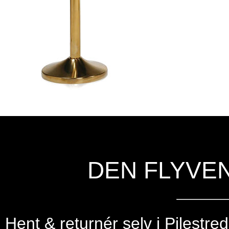
DEN FLYVE
Hent & returnér selv i
Pilestre