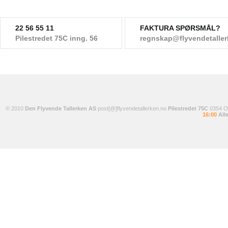
22 56 55 11
FAKTURA SPØRSMÅL?
Pilestredet 75C inng. 56
regnskap@flyvendetalle
© 2010
Den Flyvende Tallerken AS
post[@]flyvendetallerken.no
Pilestredet 75C
0354 
16:00
Alle