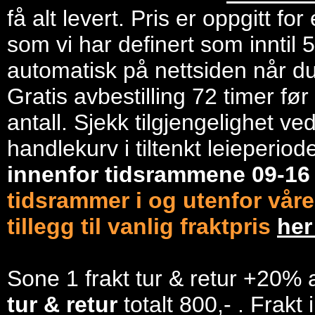
få alt levert. Pris er oppgitt f
som vi har definert som inntil 
automatisk på nettsiden når du 
Gratis avbestilling 72 timer fø
antall. Sjekk tilgjengelighet ve
handlekurv i tiltenkt leieperiod
innenfor tidsrammene 09-1
tidsrammer i og utenfor våre
tillegg til vanlig fraktpris
he
Sone 1 frakt tur & retur +20% 
tur & retur
totalt 800,- . Frakt