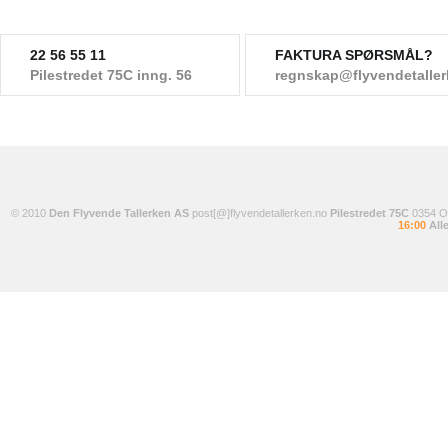
22 56 55 11
FAKTURA SPØRSMÅL?
Pilestredet 75C inng. 56
regnskap@flyvendetalle
© 2010
Den Flyvende Tallerken AS
post[@]flyvendetallerken.no
Pilestredet 75C
0354 
16:00
Alle