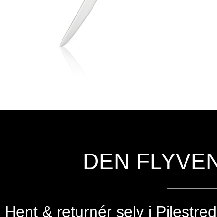
DEN FLYVE
Hent & returnér selv i
Pilestre