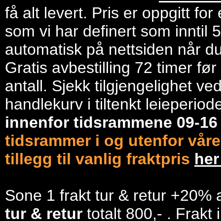
få alt levert. Pris er oppgitt f
som vi har definert som inntil 
automatisk på nettsiden når du 
Gratis avbestilling 72 timer fø
antall. Sjekk tilgjengelighet ve
handlekurv i tiltenkt leieperiod
innenfor tidsrammene 09-1
tidsrammer i og utenfor våre
tillegg til vanlig fraktpris
he
Sone 1 frakt tur & retur +20% 
tur & retur
totalt 800,- . Frakt