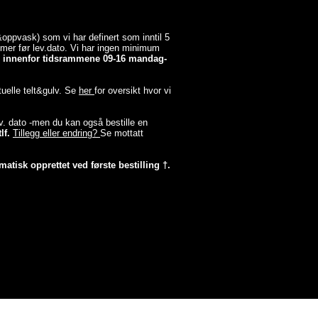
a&oppvask) som vi har definert som inntil 5
timer før lev.dato. Vi har ingen minimum
er innenfor tidsrammene 09-16 mandag-
tuelle telt&gulv. Se
her
for oversikt hvor vi
lev. dato -men du kan også bestille en
lf.
Tillegg eller endring?
Se mottatt
matisk opprettet ved første bestilling †.