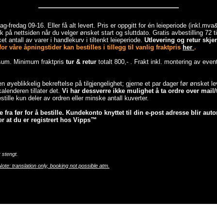
-fredag 09-16. Eller få alt levert. Pris er oppgitt for én leieperiode (inkl.mv
 på nettsiden når du velger ønsket start og sluttdato. Gratis avbestilling 72 
et antall av varer i handlekurv i tiltenkt leieperiode.
Utlevering og retur skj
r våre åpningstider kan bestilles i tillegg til vanlig fraktpris
her
.
esum. Minimum fraktpris
tur & retur
totalt 800,- . Frakt inkl. montering av even
 en øyeblikkelig bekreftelse på tilgjengelighet; gjerne et par dager før ønsket 
lenderen tillater det.
Vi har dessverre ikke mulighet å ta ordre over mail/t
tille kun deler av ordren eller minske antall kuverter.
fra før for å bestille. Kundekonto knyttet til din e-post adresse blir auto
r at du er registrert hos Vipps™
 stengt.
Note: translation only, booking not possible atm.