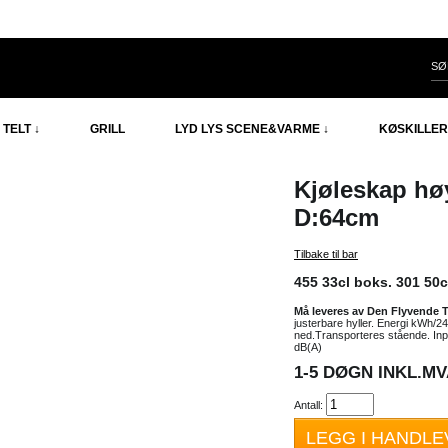
TELT ↓
GRILL
LYD LYS SCENE&VARME ↓
KØSKILLER
Kjøleskap hø
D:64cm
Tilbake til bar
455 33cl boks. 301 50cl
Må leveres av Den Flyvende T
justerbare hyller. Energi kWh/24: 
ned.Transporteres stående. Inp
dB(A)
1-5 DØGN INKL.MVA
Antall:
LEGG I HANDL