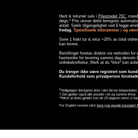
Hent & returnér selv i
Pilestredet 75C.
mandag
døgn.* Pris utover dette beregnes automatisk
antall. Sjekk tilgjengelighet ved å legge ønsk
fredag.
Spesifiserte tidsrammer i og utenfo
Sone 1 frakt tur & retur +20% av total ordr
kan levere.
Bestillinger foretas direkte via nettsiden for
hasteordre for levering samme dag dersom ka
ordrebekreftelse, Merk at du *ikke* kan avbes
Du trenger ikke være registrert som kunde 
Kundeforhold som privatperson forutsette
*
Helligdager iberegnes ikke i den første leieperioden.
† Det gjelder også alle ansatte i ett og samme firma.
**Merk at dette gjelder kun de 25 dagene mens vi har
For English version click
here (via google translate) 