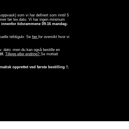
a&oppvask) som vi har definert som inntil 5
timer før lev.dato. Vi har ingen minimum
er innenfor tidsrammene 09-16 mandag-
tuelle telt&gulv. Se
her
for oversikt hvor vi
lev. dato -men du kan også bestille en
lf.
Tillegg eller endring?
Se mottatt
matisk opprettet ved første bestilling †.