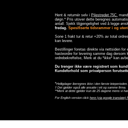
Hent & returnér selv i
Pilestredet 75C.
mandag
døgn.* Pris utover dette beregnes automatisk
antall. Sjekk tilgjengelighet ved å legge ønsk
fredag.
Spesifiserte tidsrammer i og utenfo
Sone 1 frakt tur & retur +20% av total ordr
kan levere.
Bestillinger foretas direkte via nettsiden for
hasteordre for levering samme dag dersom ka
ordrebekreftelse, Merk at du *ikke* kan avbes
Du trenger ikke være registrert som kunde 
Kundeforhold som privatperson forutsette
*
Helligdager iberegnes ikke i den første leieperioden.
† Det gjelder også alle ansatte i ett og samme firma.
**Merk at dette gjelder kun de 25 dagene mens vi har
For English version click
here (via google translate) 