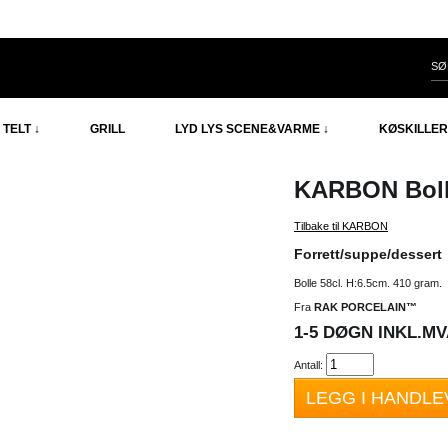
TELT ↓
GRILL
LYD LYS SCENE&VARME ↓
KØSKILLER
KARBON Boll
Tilbake til KARBON
Forrett/suppe/dessert
Bolle 58cl. H:6.5cm. 410 gram.
Fra
RAK PORCELAIN™
1-5 DØGN INKL.MVA
Antall:
LEGG I HANDL