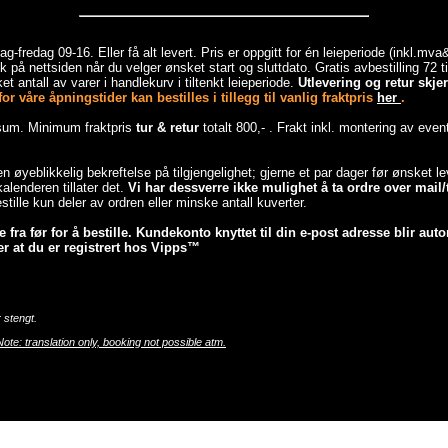
-fredag 09-16. Eller få alt levert. Pris er oppgitt for én leieperiode (inkl.mv
 på nettsiden når du velger ønsket start og sluttdato. Gratis avbestilling 72 
et antall av varer i handlekurv i tiltenkt leieperiode.
Utlevering og retur skj
r våre åpningstider kan bestilles i tillegg til vanlig fraktpris
her
.
esum. Minimum fraktpris
tur & retur
totalt 800,- . Frakt inkl. montering av even
 en øyeblikkelig bekreftelse på tilgjengelighet; gjerne et par dager før ønsket 
lenderen tillater det.
Vi har dessverre ikke mulighet å ta ordre over mail/t
tille kun deler av ordren eller minske antall kuverter.
fra før for å bestille. Kundekonto knyttet til din e-post adresse blir auto
r at du er registrert hos Vipps™
 stengt.
Note: translation only, booking not possible atm.