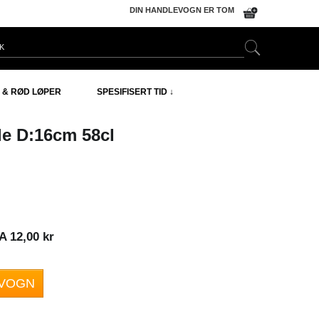
DIN HANDLEVOGN ER TOM
 & RØD LØPER
SPESIFISERT TID ↓
e D:16cm 58cl
 12,00 kr
EVOGN