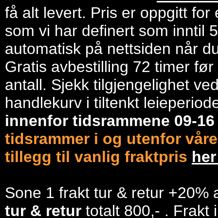
få alt levert. Pris er oppgitt f
som vi har definert som inntil 
automatisk på nettsiden når du 
Gratis avbestilling 72 timer fø
antall. Sjekk tilgjengelighet ve
handlekurv i tiltenkt leieperiod
innenfor tidsrammene 09-1
tidsrammer i og utenfor våre
tillegg til vanlig fraktpris
he
Sone 1 frakt tur & retur +20% 
tur & retur
totalt 800,- . Frakt