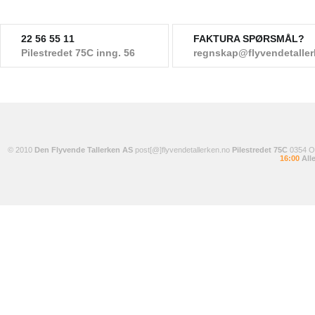
22 56 55 11
FAKTURA SPØRSMÅL?
Pilestredet 75C inng. 56
regnskap@flyvendetalle
© 2010
Den Flyvende Tallerken AS
post[@]flyvendetallerken.no
Pilestredet 75C
0354 
16:00
Alle