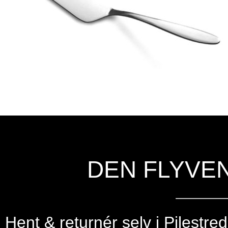
DEN FLYVE
Hent & returnér selv i
Pilestre