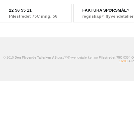
22 56 55 11
FAKTURA SPØRSMÅL?
Pilestredet 75C inng. 56
regnskap@flyvendetalle
© 2010
Den Flyvende Tallerken AS
post[@]flyvendetallerken.no
Pilestredet 75C
0354 
16:00
Alle