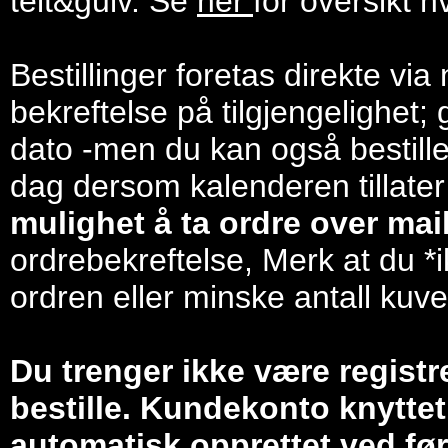
telt&gulv. Se
her
for oversikt h
Bestillinger foretas direkte via
bekreftelse på tilgjengelighet; 
dato -men du kan også bestill
dag dersom kalenderen tillater
mulighet å ta ordre over mail/
ordrebekreftelse, Merk at du *i
ordren eller minske antall kuve
Du trenger ikke være registr
bestille. Kundekonto knyttet 
automatisk opprettet ved før