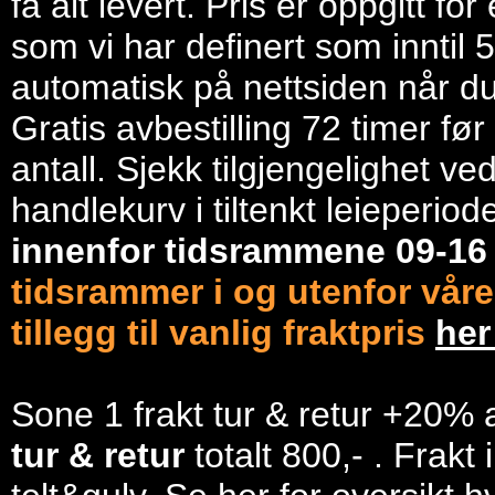
få alt levert. Pris er oppgitt f
som vi har definert som inntil 
automatisk på nettsiden når du 
Gratis avbestilling 72 timer fø
antall. Sjekk tilgjengelighet ve
handlekurv i tiltenkt leieperiod
innenfor tidsrammene 09-1
tidsrammer i og utenfor våre
tillegg til vanlig fraktpris
he
Sone 1 frakt tur & retur +20% 
tur & retur
totalt 800,- . Frakt