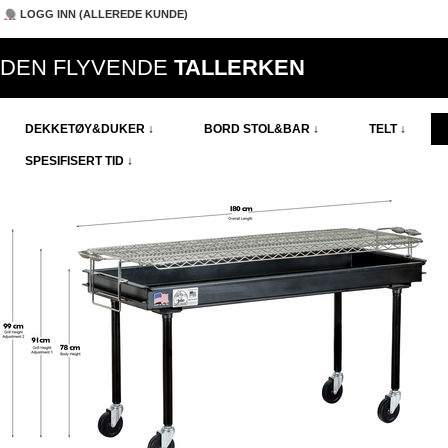
LOGG INN (ALLEREDE KUNDE)
DEN FLYVENDE
TALLERKEN
DEKKETØY&DUKER ↓
BORD STOL&BAR ↓
TELT ↓
SPESIFISERT TID ↓