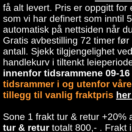
få alt levert. Pris er oppgitt f
som vi har definert som inntil 
automatisk på nettsiden når du 
Gratis avbestilling 72 timer fø
antall. Sjekk tilgjengelighet ve
handlekurv i tiltenkt leieperiod
innenfor tidsrammene 09-1
tidsrammer i og utenfor våre
tillegg til vanlig fraktpris
he
Sone 1 frakt tur & retur +20% 
tur & retur
totalt 800,- . Frakt