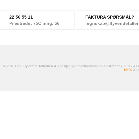
22 56 55 11
FAKTURA SPØRSMÅL?
Pilestredet 75C inng. 56
regnskap@flyvendetalle
© 2010
Den Flyvende Tallerken AS
post[@]flyvendetallerken.no
Pilestredet 75C
0354 
16:00
Alle