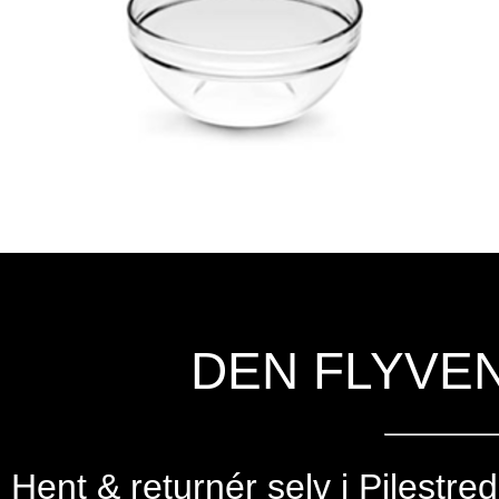
DEN FLYVE
Hent & returnér selv i
Pilestre