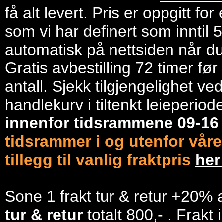
få alt levert. Pris er oppgitt f
som vi har definert som inntil 
automatisk på nettsiden når du 
Gratis avbestilling 72 timer fø
antall. Sjekk tilgjengelighet ve
handlekurv i tiltenkt leieperiod
innenfor tidsrammene 09-1
tidsrammer i og utenfor våre
tillegg til vanlig fraktpris
he
Sone 1 frakt tur & retur +20% 
tur & retur
totalt 800,- . Frakt