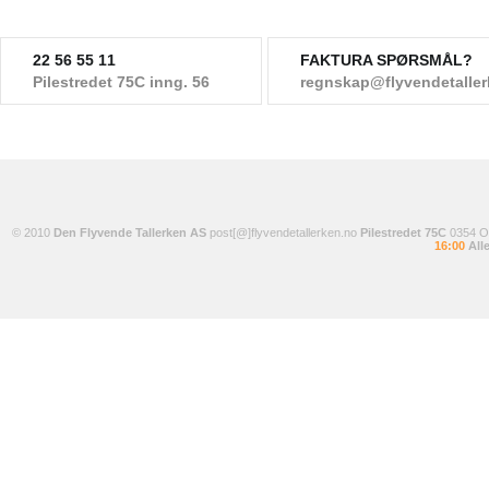
22 56 55 11
FAKTURA SPØRSMÅL?
Pilestredet 75C inng. 56
regnskap@flyvendetalle
© 2010
Den Flyvende Tallerken AS
post[@]flyvendetallerken.no
Pilestredet 75C
0354 
16:00
Alle