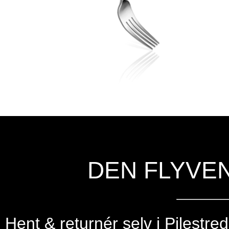
DEN FLYVE
Hent & returnér selv i
Pilestre