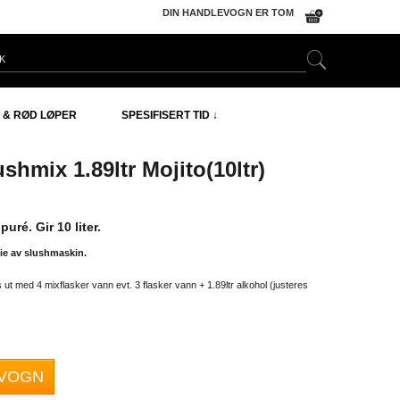
DIN HANDLEVOGN ER TOM
 & RØD LØPER
SPESIFISERT TID ↓
ushmix 1.89ltr Mojito(10ltr)
uré. Gir 10 liter.
eie av slushmaskin.
s ut med 4 mixflasker vann evt. 3 flasker vann + 1.89ltr alkohol (justeres
EVOGN