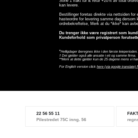
Sone 1 frakt tur & retur +20% av total ordr
kan levere.
Bestillinger foretas direkte via nettsiden for
hasteordre for levering samme dag dersom ka
ordrebekreftelse, Merk at du *ikke* kan avbes
Du trenger ikke være registrert som kunde 
Kundeforhold som privatperson forutsette
*
Helligdager iberegnes ikke i den første leieperioden.
† Det gjelder også alle ansatte i ett og samme firma.
**Merk at dette gjelder kun de 25 dagene mens vi har
For English version click
here (via google translate) 
22 56 55 11
FAK
Pilestredet 75C inng. 56
regn