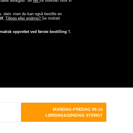
tuelle telt&gulv. Se
her
for oversikt hvor vi
lev. dato -men du kan også bestille en
lf.
Tillegg eller endring?
Se mottatt
matisk opprettet ved første bestilling †.
MANDAG-FREDAG 09-16
LØRDAG&SØNDAG STENGT