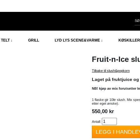
TELT ↓
GRILL
LYD LYS SCENE&VARME ↓
KØSKILLER
Fruit-n-Ice sl
Tilbake til slush&popkorn
Laget på fruktjuice og p
NB! kjøp av mix forutsetter l
1 flaske gir 10ltr slush. Mix spe
etter eget ønske).
550,00 kr
Antall:
LEGG I HANDL