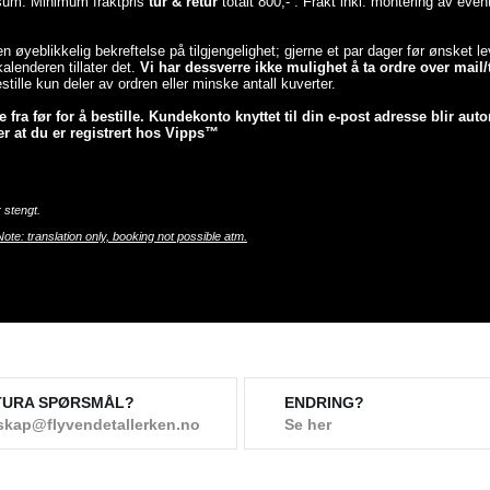
esum. Minimum fraktpris
tur & retur
totalt 800,- . Frakt inkl. montering av even
 en øyeblikkelig bekreftelse på tilgjengelighet; gjerne et par dager før ønsket 
lenderen tillater det.
Vi har dessverre ikke mulighet å ta ordre over mail/t
tille kun deler av ordren eller minske antall kuverter.
fra før for å bestille. Kundekonto knyttet til din e-post adresse blir auto
r at du er registrert hos Vipps™
 stengt.
Note: translation only, booking not possible atm.
TURA SPØRSMÅL?
ENDRING?
skap@flyvendetallerken.no
Se her