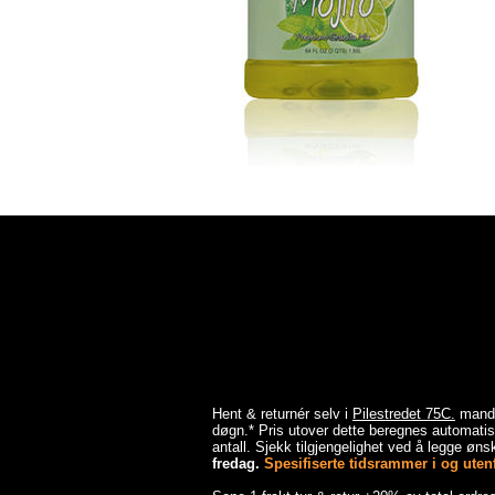
Hent & returnér selv i
Pilestredet 75C.
mandag
døgn.* Pris utover dette beregnes automatisk
antall. Sjekk tilgjengelighet ved å legge ønsk
fredag.
Spesifiserte tidsrammer i og utenfo