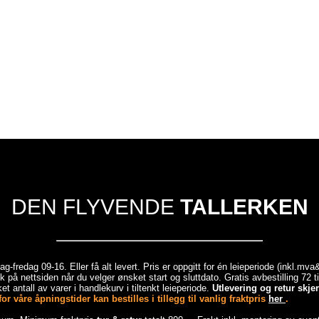
DEN FLYVENDE
TALLERKEN
-fredag 09-16. Eller få alt levert. Pris er oppgitt for én leieperiode (inkl.mv
 på nettsiden når du velger ønsket start og sluttdato. Gratis avbestilling 72 
et antall av varer i handlekurv i tiltenkt leieperiode.
Utlevering og retur skj
r våre åpningstider kan bestilles i tillegg til vanlig fraktpris
her
.