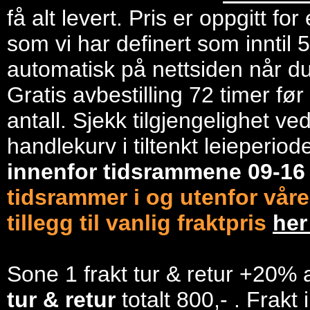
få alt levert. Pris er oppgitt f
som vi har definert som inntil 
automatisk på nettsiden når du 
Gratis avbestilling 72 timer fø
antall. Sjekk tilgjengelighet ve
handlekurv i tiltenkt leieperiod
innenfor tidsrammene 09-1
tidsrammer i og utenfor våre
tillegg til vanlig fraktpris
he
Sone 1 frakt tur & retur +20% 
tur & retur
totalt 800,- . Frakt