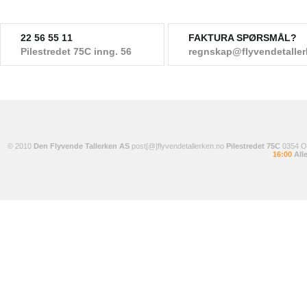
22 56 55 11
FAKTURA SPØRSMÅL?
Pilestredet 75C inng. 56
regnskap@flyvendetalle
© 2010
Den Flyvende Tallerken AS
post[@]flyvendetallerken.no
Pilestredet 75C
0354 
16:00
Alle