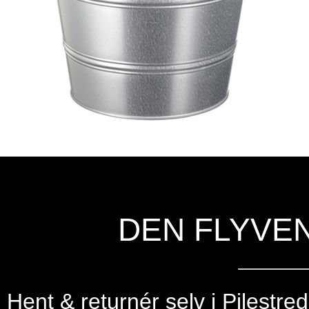
DEN FLYVE
Hent & returnér selv i
Pilestre